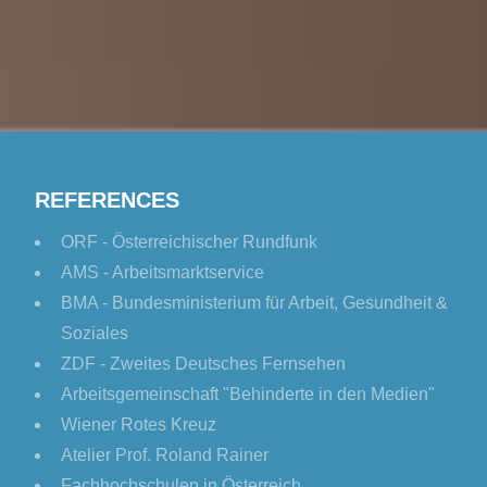
REFERENCES
ORF - Österreichischer Rundfunk
AMS - Arbeitsmarktservice
BMA - Bundesministerium für Arbeit, Gesundheit &
Soziales
ZDF - Zweites Deutsches Fernsehen
Arbeitsgemeinschaft "Behinderte in den Medien"
Wiener Rotes Kreuz
Atelier Prof. Roland Rainer
Fachhochschulen in Österreich