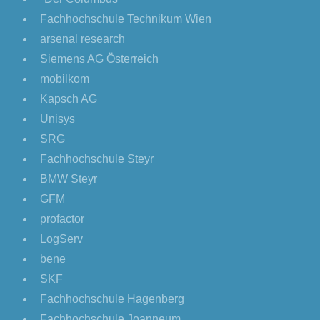
Fachhochschule Technikum Wien
arsenal research
Siemens AG Österreich
mobilkom
Kapsch AG
Unisys
SRG
Fachhochschule Steyr
BMW Steyr
GFM
profactor
LogServ
bene
SKF
Fachhochschule Hagenberg
Fachhochschule Joanneum